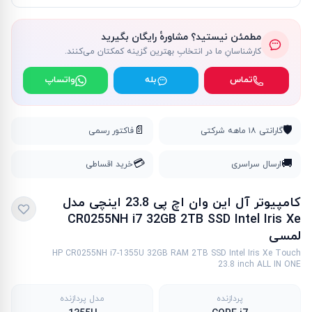
مطمئن نیستید؟ مشاورهٔ رایگان بگیرید
کارشناسانِ ما در انتخابِ بهترین گزینه کمکتان می‌کنند.
تماس
بله
واتساپ
📄
🛡️
گارانتی ۱۸ ماهه شرکتی
فاکتور رسمی
💳
🚚
ارسال سراسری
خرید اقساطی
کامپیوتر آل این وان اچ پی 23.8 اینچی مدل
CR0255NH i7 32GB 2TB SSD Intel Iris Xe
لمسی
HP CR0255NH i7-1355U 32GB RAM 2TB SSD Intel Iris Xe Touch
23.8 inch ALL IN ONE
پردازنده
مدل پردازنده