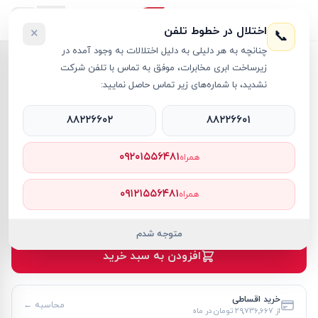
اختلال در خطوط تلفن
×
📞
چنانچه به هر دلیلی به دلیل اختلالات به وجود آمده در
خانه
›
آل این وان اچ پی
›
زیرساخت ابری مخابرات، موفق به تماس با تلفن شرکت
کامپیوتر آل این وان اچ پی 23.8 اینچی مدل CR0255NH i7 32GB 2TB SSD Intel Iris Xe لمسی
نشدید، با شماره‌های زیر تماس حاصل نمایید:
۸۸۲۲۶۶۰۲
۸۸۲۲۶۶۰۱
۰۹۲۰۱۵۵۶۴۸۱
همراه
آل این وان اچ پی
HP
کد کالا
RT64687
۰۹۱۲۱۵۵۶۴۸۱
همراه
۳۲۴٬۴۰۰٬۰۰۰ تومان
موجود
متوجه شدم
افزودن به سبد خرید
خرید اقساطی
محاسبه ←
از
۲۹٬۷۳۶٬۶۶۷ تومان
در ماه