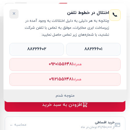
اختلال در خطوط تلفن
×
📞
چنانچه به هر دلیلی به دلیل اختلالات به وجود آمده در
خانه
›
لپ تاپ TUF Gaming
›
زیرساخت ابری مخابرات، موفق به تماس با تلفن شرکت
لپ تاپ 16 اینچی ایسوس مدل TUF Gaming A16 FA608UH Ryzen 7 64GB 4TB SSD 8GB RTX 5050
نشدید، با شماره‌های زیر تماس حاصل نمایید:
۸۸۲۲۶۶۰۲
۸۸۲۲۶۶۰۱
۰۹۲۰۱۵۵۶۴۸۱
همراه
لپ تاپ TUF Gaming
ASUS
کد کالا
RT63909
۰۹۱۲۱۵۵۶۴۸۱
همراه
۴۵۰٬۰۰۰٬۰۰۰ تومان
موجود
متوجه شدم
افزودن به سبد خرید
خرید اقساطی
محاسبه ←
از
۴۱٬۲۵۰٬۰۰۱ تومان
در ماه