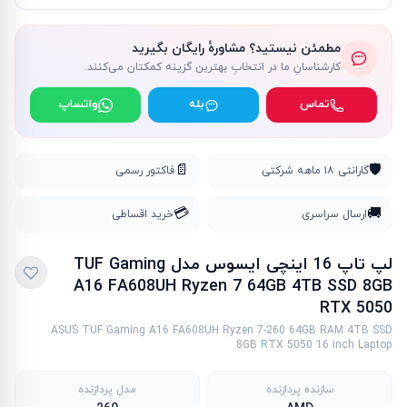
مطمئن نیستید؟ مشاورهٔ رایگان بگیرید
کارشناسانِ ما در انتخابِ بهترین گزینه کمکتان می‌کنند.
تماس
بله
واتساپ
📄
🛡️
گارانتی ۱۸ ماهه شرکتی
فاکتور رسمی
💳
🚚
ارسال سراسری
خرید اقساطی
لپ تاپ 16 اینچی ایسوس مدل TUF Gaming
A16 FA608UH Ryzen 7 64GB 4TB SSD 8GB
RTX 5050
ASUS TUF Gaming A16 FA608UH Ryzen 7-260 64GB RAM 4TB SSD
8GB RTX 5050 16 inch Laptop
سازنده پردازنده
مدل پردازنده