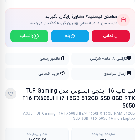
مطمئن نیستید؟ مشاورهٔ رایگان بگیرید
کارشناسانِ ما در انتخابِ بهترین گزینه کمکتان می‌کنند.
تماس
بله
واتساپ
📄
🛡️
گارانتی ۱۸ ماهه شرکتی
فاکتور رسمی
💳
🚚
ارسال سراسری
خرید اقساطی
لپ تاپ 16 اینچی ایسوس مدل TUF Gaming
F16 FX608JHI i7 16GB 512GB SSD 8GB RTX
5050
ASUS TUF Gaming F16 FX608JHI i7-14650HX 16GB RAM 512GB
SSD 8GB RTX 5050 16 inch Laptop
سازنده پردازنده
مدل پردازنده