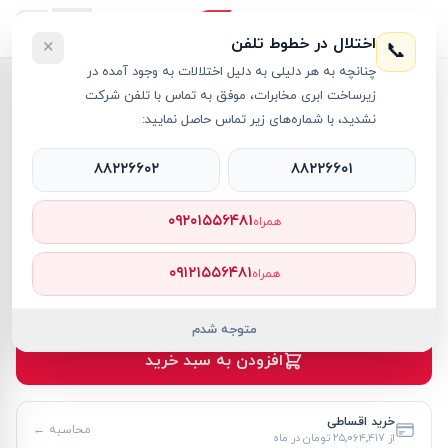
اختلال در خطوط تلفن
×
📞
چنانچه به هر دلیلی به دلیل اختلالات به وجود آمده در
خانه
›
لپ تاپ TUF Gaming
›
زیرساخت ابری مخابرات، موفق به تماس با تلفن شرکت
لپ تاپ 16 اینچی ایسوس مدل TUF Gaming F16 FX608JHI i7 16GB 512GB SSD 8GB RTX 5050
نشدید، با شماره‌های زیر تماس حاصل نمایید:
۸۸۲۲۶۶۰۲
۸۸۲۲۶۶۰۱
۰۹۲۰۱۵۵۶۴۸۱
همراه
لپ تاپ TUF Gaming
ASUS
کد کالا
RT63673
۰۹۱۲۱۵۵۶۴۸۱
همراه
۲۷۳٬۴۳۰٬۰۰۰ تومان
موجود
متوجه شدم
افزودن به سبد خرید
خرید اقساطی
محاسبه ←
از
۲۵٬۰۶۴٬۴۱۷ تومان
در ماه