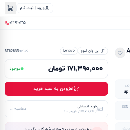
ورود | ثبت نام
۰۲۱۹۲۰۳۵
A390 i5
آل این وان لنوو
Lenovo
کد کالا
RT62835
۱۷۱٬۳۹۰٬۰۰۰ تومان
موجود
نده
افزودن به سبد خرید
up 
خرید اقساطی
S
محاسبه ←
از
۱۵٬۷۱۰٬۷۵۱ تومان
در ماه
مایش
مطمئن نیستید؟ مشاورهٔ رایگان بگیرید