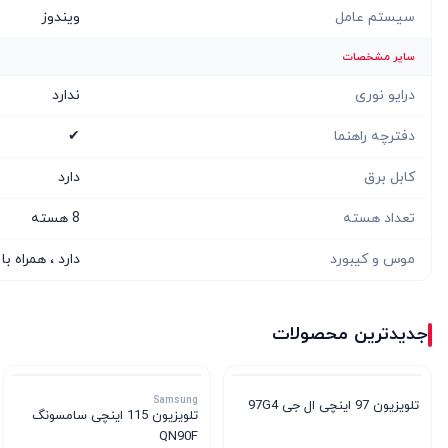
سیستم عامل
ویندوز
سایر مشخصات
درایو نوری
ندارد
دفترچه راهنما
✔
کابل برق
دارد
تعداد هسته
8 هسته
موس و کیبورد
دارد ، همراه ب
جدیدترین محصولات
Samsung
تلویزیون 97 اینچی ال جی 97G4
تلویزیون 115 اینچی سامسونگ
QN90F