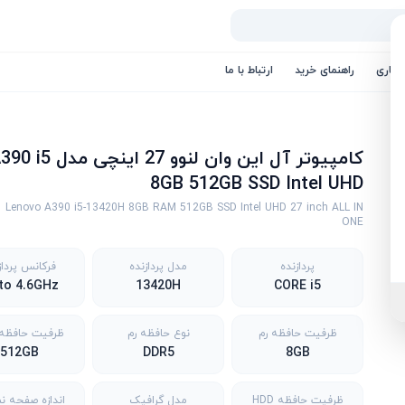
کاری
راهنمای خرید
ارتباط با ما
کامپیوتر آل این وان لنوو 27 اینچی مدل 
8GB 512GB SSD Intel UHD
Lenovo A390 i5-13420H 8GB RAM 512GB SSD Intel UHD 27 inch ALL IN
ONE
پردازنده
مدل پردازنده
فرکانس پرداز
to 4.6GHz
13420H
CORE i5
ظرفیت حافظه رم
نوع حافظه رم
ظرفیت حافظه SD
512GB
DDR5
8GB
ظرفیت حافظه HDD
مدل گرافیک
اندازه صفحه ن