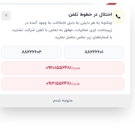
اختلال در خطوط تلفن
×
📞
چنانچه به هر دلیلی به دلیل اختلالات به وجود آمده در
لیست محصولات
خرید اقساطی
خرید سازمانی
فروش عمده و هم
زیرساخت ابری مخابرات، موفق به تماس با تلفن شرکت نشدید،
با شماره‌های زیر تماس حاصل نمایید:
خانه
›
آل این وان لنوو
›
کامپیوتر آل این وان لنوو 27 اینچی مدل A390 i5 8GB 512GB SSD Intel UHD
۸۸۲۲۶۶۰۲
۸۸۲۲۶۶۰۱
۰۹۲۰۱۵۵۶۴۸۱
همراه
۰۹۱۲۱۵۵۶۴۸۱
همراه
متوجه شدم