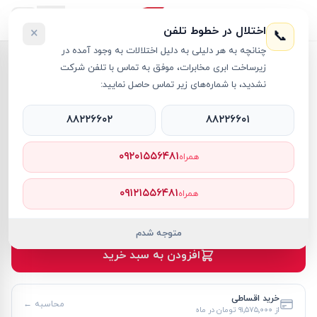
اختلال در خطوط تلفن
×
📞
چنانچه به هر دلیلی به دلیل اختلالات به وجود آمده در
خانه
›
لپ تاپ ThinkPad
›
زیرساخت ابری مخابرات، موفق به تماس با تلفن شرکت
لپ تاپ 16 اینچی لنوو مدل ThinkPad P16s Gen 3 Core Ultra 7 16GB 512GB SSD 4GB RTX 500
نشدید، با شماره‌های زیر تماس حاصل نمایید:
۸۸۲۲۶۶۰۲
۸۸۲۲۶۶۰۱
۰۹۲۰۱۵۵۶۴۸۱
همراه
لپ تاپ ThinkPad
Lenovo
کد کالا
RT62635
۰۹۱۲۱۵۵۶۴۸۱
همراه
۹۹۹٬۰۰۰٬۰۰۰ تومان
موجود
متوجه شدم
افزودن به سبد خرید
خرید اقساطی
محاسبه ←
از
۹۱٬۵۷۵٬۰۰۰ تومان
در ماه