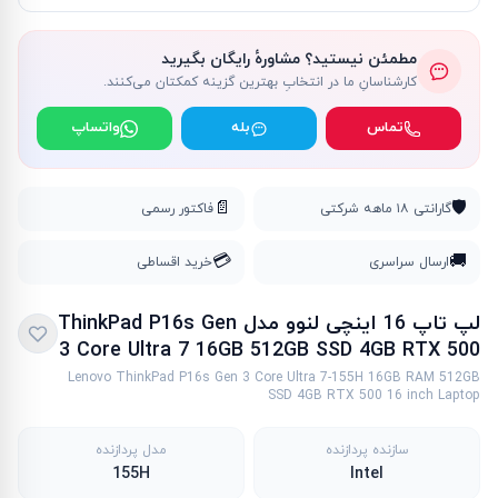
مطمئن نیستید؟ مشاورهٔ رایگان بگیرید
کارشناسانِ ما در انتخابِ بهترین گزینه کمکتان می‌کنند.
تماس
بله
واتساپ
📄
🛡️
گارانتی ۱۸ ماهه شرکتی
فاکتور رسمی
💳
🚚
ارسال سراسری
خرید اقساطی
لپ تاپ 16 اینچی لنوو مدل ThinkPad P16s Gen
3 Core Ultra 7 16GB 512GB SSD 4GB RTX 500
Lenovo ThinkPad P16s Gen 3 Core Ultra 7-155H 16GB RAM 512GB
SSD 4GB RTX 500 16 inch Laptop
سازنده پردازنده
مدل پردازنده
155H
Intel