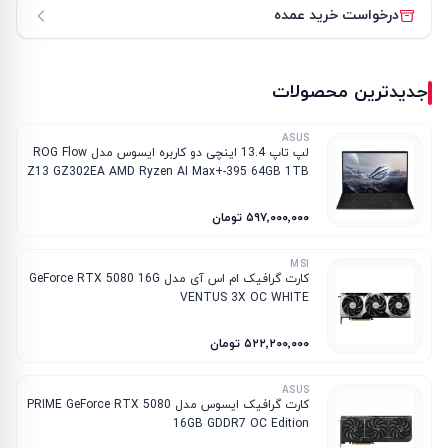
درخواست خرید عمده
جدیدترین محصولات
ASUS
لپ تاپ 13.4 اینچی دو کاربره ایسوس مدل ROG Flow
Z13 GZ302EA AMD Ryzen AI Max+-395 64GB 1TB
SSD AMD Radeon 8060S
۵۹۷٬۰۰۰٬۰۰۰ تومان
MSI
کارت گرافیک ام‌ اس‌ آی مدل GeForce RTX 5080 16G
VENTUS 3X OC WHITE
۵۲۲٬۲۰۰٬۰۰۰ تومان
ASUS
کارت گرافیک ایسوس مدل PRIME GeForce RTX 5080
16GB GDDR7 OC Edition