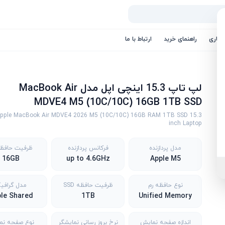
کاری
راهنمای خرید
ارتباط با ما
لپ تاپ 15.3 اینچی اپل مدل MacBook Air
MDVE4 M5 (10C/10C) 16GB 1TB SSD
pple MacBook Air MDVE4 2026 M5 (10C/10C) 16GB RAM 1TB SSD 15.3
inch Laptop
مدل پردازنده
فرکانس پردازنده
ظرفیت حافظه
16GB
up to 4.6GHz
Apple M5
نوع حافظه رم
ظرفیت حافظه SSD
مدل گرافی
le Shared
1TB
Unified Memory
اندازه صفحه نمایش
نرخ بروز رسانی نمایشگر
نوع صفحه نم