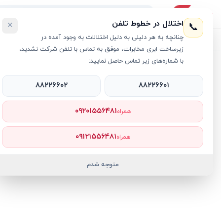
اختلال در خطوط تلفن
×
📞
چنانچه به هر دلیلی به دلیل اختلالات به وجود آمده در
لیست محصولات
خرید اقساطی
خرید سازمانی
فروش عمده و هم
زیرساخت ابری مخابرات، موفق به تماس با تلفن شرکت نشدید،
با شماره‌های زیر تماس حاصل نمایید:
خانه
›
مک بوک ایر M5
›
لپ تاپ 15.3 اینچی اپل مدل MacBook Air MDVE4 M5 (10C/10C) 16GB 1TB SSD
۸۸۲۲۶۶۰۲
۸۸۲۲۶۶۰۱
۰۹۲۰۱۵۵۶۴۸۱
همراه
۰۹۱۲۱۵۵۶۴۸۱
همراه
متوجه شدم