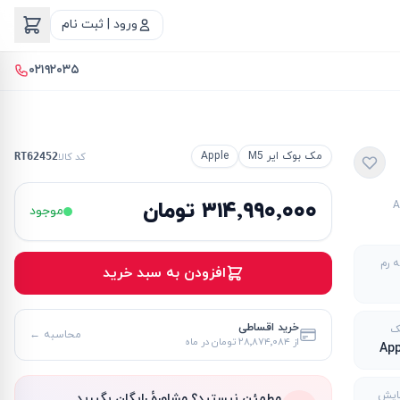
ورود | ثبت نام
۰۲۱۹۲۰۳۵
مک بوک ایر M5
Apple
کد کالا
RT62452
۳۱۴٬۹۹۰٬۰۰۰ تومان
A
موجود
 رم
افزودن به سبد خرید
خرید اقساطی
ک
محاسبه ←
از
۲۸٬۸۷۴٬۰۸۴ تومان
در ماه
App
ایش
مطمئن نیستید؟ مشاورهٔ رایگان بگیرید