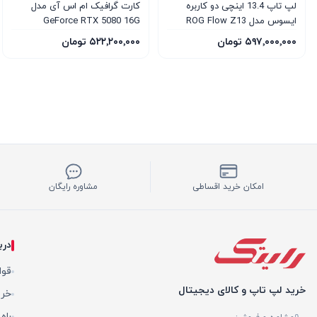
لپ تاپ 13.4 اینچی دو کاربره
کارت گرافیک ام‌ اس‌ آی مدل
ایسوس مدل ROG Flow Z13
GeForce RTX 5080 16G
VENTUS 3X OC WHITE
GZ302EA AMD Ryzen AI
۵۹۷٬۰۰۰٬۰۰۰ تومان
۵۲۲٬۲۰۰٬۰۰۰ تومان
Max+-395 64GB 1TB SSD AMD
Radeon 8060S
امکان خرید اقساطی
مشاوره رایگان
درب
قوا
خرید لپ تاپ و کالای دیجیتال
خری
راه