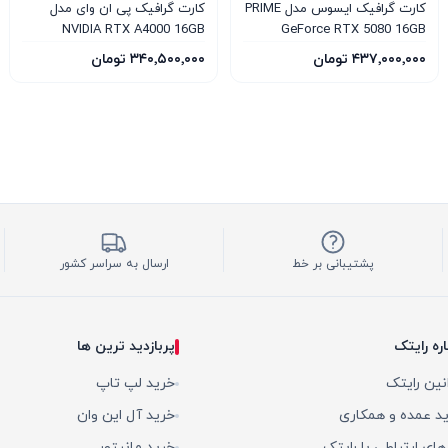
کارت گرافیک ایسوس مدل PRIME
کارت گرافیک پی ان وای مدل
NVIDIA RTX A4000 16GB
GeForce RTX 5080 16GB
GDDR7 OC Edition
۴۳۷٬۰۰۰٬۰۰۰ تومان
۳۴۰٬۵۰۰٬۰۰۰ تومان
پشتیبانی بر خط
ارسال به سراسر کشور
اره رایتک
پربازدید ترین ها
نین رایتک
خرید لپ تاپ
د عمده و همکاری
خرید آل این وان
 های ارتباطی با رایتک
خرید مانیتور