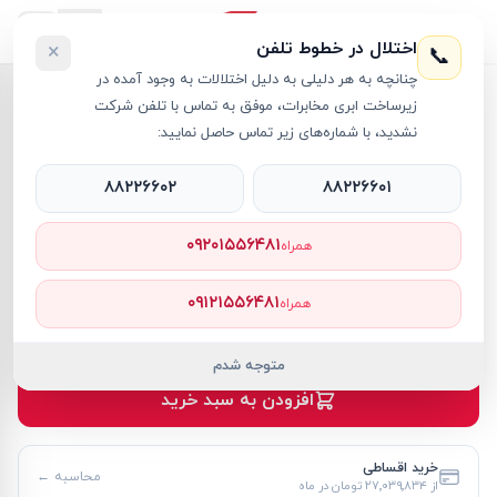
اختلال در خطوط تلفن
×
📞
چنانچه به هر دلیلی به دلیل اختلالات به وجود آمده در
خانه
›
لپ تاپ ThinkPad
›
زیرساخت ابری مخابرات، موفق به تماس با تلفن شرکت
لپ تاپ 16 اینچی لنوو مدل ThinkPad E16 Gen 3 Core Ultra 7 16GB 512GB SSD Intel Arc
نشدید، با شماره‌های زیر تماس حاصل نمایید:
۸۸۲۲۶۶۰۲
۸۸۲۲۶۶۰۱
۰۹۲۰۱۵۵۶۴۸۱
همراه
لپ تاپ ThinkPad
Lenovo
کد کالا
RT58127
۰۹۱۲۱۵۵۶۴۸۱
همراه
۲۹۴٬۹۸۰٬۰۰۰ تومان
موجود
متوجه شدم
افزودن به سبد خرید
خرید اقساطی
محاسبه ←
از
۲۷٬۰۳۹٬۸۳۴ تومان
در ماه