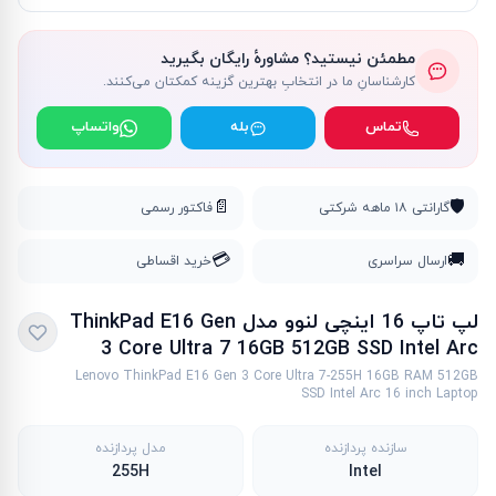
مطمئن نیستید؟ مشاورهٔ رایگان بگیرید
کارشناسانِ ما در انتخابِ بهترین گزینه کمکتان می‌کنند.
تماس
بله
واتساپ
📄
🛡️
گارانتی ۱۸ ماهه شرکتی
فاکتور رسمی
💳
🚚
ارسال سراسری
خرید اقساطی
لپ تاپ 16 اینچی لنوو مدل ThinkPad E16 Gen
3 Core Ultra 7 16GB 512GB SSD Intel Arc
Lenovo ThinkPad E16 Gen 3 Core Ultra 7-255H 16GB RAM 512GB
SSD Intel Arc 16 inch Laptop
سازنده پردازنده
مدل پردازنده
255H
Intel