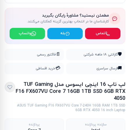
مطمئن نیستید؟ مشاورهٔ رایگان بگیرید
کارشناسانِ ما در انتخابِ بهترین گزینه کمکتان می‌کنند.
تماس
بله
واتساپ
📄
🛡️
گارانتی ۱۸ ماهه شرکتی
فاکتور رسمی
💳
🚚
ارسال سراسری
خرید اقساطی
لپ تاپ 16 اینچی ایسوس مدل TUF Gaming
F16 FX607VU Core 7 16GB 1TB SSD 6GB RTX
4050
ASUS TUF Gaming F16 FX607VU Core 7-240H 16GB RAM 1TB SSD
6GB RTX 4050 16 inch Laptop
سازنده پردازنده
پردازنده