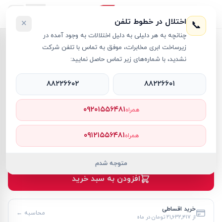
اختلال در خطوط تلفن
×
📞
چنانچه به هر دلیلی به دلیل اختلالات به وجود آمده در
خانه
›
لپ تاپ TUF Gaming
›
زیرساخت ابری مخابرات، موفق به تماس با تلفن شرکت
لپ تاپ 16 اینچی ایسوس مدل TUF Gaming F16 FX607VU Core 7 16GB 1TB SSD 6GB RTX 4050
نشدید، با شماره‌های زیر تماس حاصل نمایید:
۸۸۲۲۶۶۰۲
۸۸۲۲۶۶۰۱
۰۹۲۰۱۵۵۶۴۸۱
همراه
لپ تاپ TUF Gaming
ASUS
کد کالا
RT61858
۰۹۱۲۱۵۵۶۴۸۱
همراه
۲۳۵٬۹۹۰٬۰۰۰ تومان
موجود
متوجه شدم
افزودن به سبد خرید
خرید اقساطی
محاسبه ←
از
۲۱٬۶۳۲٬۴۱۷ تومان
در ماه