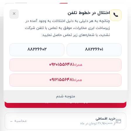
اختلال در خطوط تلفن
×
📞
چنانچه به هر دلیلی به دلیل اختلالات به وجود آمده در
خانه
›
مک بوک ایر M5
›
لپ تاپ 15.3 اینچی اپل مدل MacBook Air MDV94 M5 (10C/10C) 16GB 512GB SSD
زیرساخت ابری مخابرات، موفق به تماس با تلفن شرکت
نشدید، با شماره‌های زیر تماس حاصل نمایید:
۸۸۲۲۶۶۰۲
۸۸۲۲۶۶۰۱
مک بوک ایر M5
Apple
کد کالا
RT61408
۰۹۲۰۱۵۵۶۴۸۱
همراه
۲۹۴٬۰۰۰٬۰۰۰ تومان
۰۹۱۲۱۵۵۶۴۸۱
همراه
موجود
متوجه شدم
افزودن به سبد خرید
خرید اقساطی
محاسبه ←
از
۲۶٬۹۵۰٬۰۰۰ تومان
در ماه