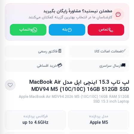
مطمئن نیستید؟ مشاورهٔ رایگان بگیرید
کارشناسانِ ما در انتخابِ بهترین گزینه کمکتان می‌کنند.
تماس
بله
واتساپ
📄
✅
ضمانت اصالت کالا
فاکتور رسمی
💳
🚚
ارسال سراسری
خرید اقساطی
لپ تاپ 15.3 اینچی اپل مدل MacBook Air
MDV94 M5 (10C/10C) 16GB 512GB SSD
Apple MacBook Air MDV94 2026 M5 (10C/10C) 16GB RAM 512GB
SSD 15.3 inch Laptop
مدل پردازنده
فرکانس پردازنده
up to 4.6GHz
Apple M5