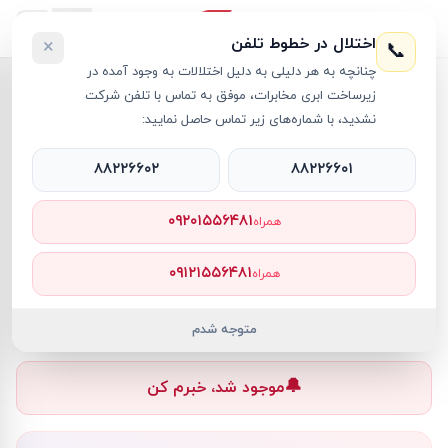
اختلال در خطوط تلفن
×
📞
چنانچه به هر دلیلی به دلیل اختلالات به وجود آمده در
خانه
›
کامپیوتر دسکتاپ - Desktop PC
›
زیرساخت ابری مخابرات، موفق به تماس با تلفن شرکت
کیس کامپیوتر دل مدل Pro Tower QCT1250 i7 16GB 512GB SSD Intel UHD Desktop Computer
نشدید، با شماره‌های زیر تماس حاصل نمایید:
۸۸۲۲۶۶۰۲
۸۸۲۲۶۶۰۱
۰۹۲۰۱۵۵۶۴۸۱
همراه
کامپیوتر دسکتاپ - Desktop PC
Dell
کد کالا
RT61307
۰۹۱۲۱۵۵۶۴۸۱
همراه
—
ناموجود
ناموجود
متوجه شدم
🔔
موجود شد، خبرم کن