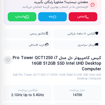
مطمئن نیستید؟ مشاورهٔ رایگان بگیرید
کارشناسانِ ما در انتخابِ بهترین گزینه کمکتان می‌کنند.
تماس
بله
واتساپ
📄
🛡️
گارانتی ۱۸ ماهه شرکتی
فاکتور رسمی
💳
🚚
ارسال سراسری
خرید اقساطی
کیس کامپیوتر دل مدل Pro Tower QCT1250 i7
16GB 512GB SSD Intel UHD Desktop
Computer
Dell Pro Tower QCT1250 i7-14700 16GB RAM 512GB SSD Intel UHD
Desktop Computer
مدل پردازنده
فرکانس پردازنده
2.1GHz Up to 5.4GHz
14700