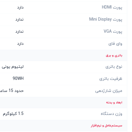
پورت HDMI
دارد
پورت Mini Display
ندارد
پورت VGA
ندارد
وای فای
دارد
باتری و برق
نوع باتری
لیتیوم یونی
ظرفیت باتری
90WH
میزان شارژدهی
حدود 15 ساعت
ابعاد و بدنه
وزن دستگاه
1.5 کیلوگرم
سیستم‌عامل و نرم‌افزار