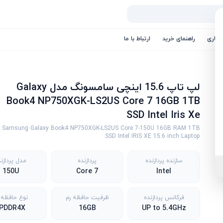
کاری
راهنمای خرید
ارتباط با ما
لپ تاپ 15.6 اینچی سامسونگ مدل Galaxy
Book4 NP750XGK-LS2US Core 7 16GB 1TB
SSD Intel Iris Xe
Samsung Galaxy Book4 NP750XGK-LS2US Core 7-150U 16GB RAM 1TB
SSD Intel IRIS XE 15.6 inch Laptop
سازنده پردازنده
پردازنده
مدل پردازن
150U
Core 7
Intel
فرکانس پردازنده
ظرفیت حافظه رم
نوع حافظه 
PDDR4X
16GB
UP to 5.4GHz