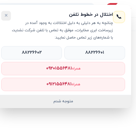
اختلال در خطوط تلفن
×
📞
چنانچه به هر دلیلی به دلیل اختلالات به وجود آمده در
لیست محصولات
خرید اقساطی
خرید سازمانی
فروش عمده و هم
زیرساخت ابری مخابرات، موفق به تماس با تلفن شرکت نشدید،
با شماره‌های زیر تماس حاصل نمایید:
خانه
›
لپ تاپ سامسونگ
›
لپ تاپ 15.6 اینچی سامسونگ مدل Galaxy Book4 NP750XGK-LS2US Core 7 16GB 1TB SSD Intel Iris Xe
۸۸۲۲۶۶۰۲
۸۸۲۲۶۶۰۱
۰۹۲۰۱۵۵۶۴۸۱
همراه
۰۹۱۲۱۵۵۶۴۸۱
همراه
متوجه شدم