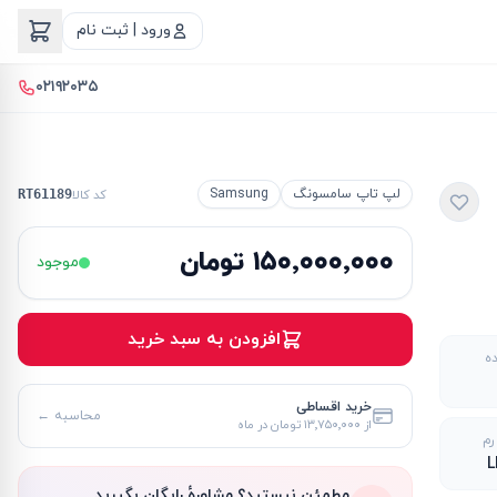
ورود | ثبت نام
۰۲۱۹۲۰۳۵
لپ تاپ سامسونگ
Samsung
کد کالا
RT61189
۱۵۰٬۰۰۰٬۰۰۰ تومان
موجود
افزودن به سبد خرید
ده
خرید اقساطی
محاسبه ←
از
۱۳٬۷۵۰٬۰۰۰ تومان
در ماه
رم
L
مطمئن نیستید؟ مشاورهٔ رایگان بگیرید