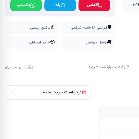
AMD Radeon 610M Graphics
تماس
بله
واتساپ
📄
🛡️
گارانتی ۱۸ ماهه شرکتی
فاکتور رسمی
💳
🚚
ارسال سراسری
خرید اقساطی
ضمانت بازگشت ۷ روزه
ارسال سراسری
درخواست خرید عمده