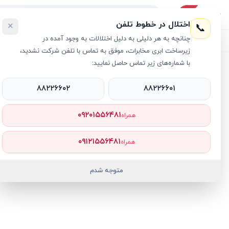
اختلال در خطوط تلفن
×
📞
چنانچه به هر دلیلی به دلیل اختلالات به وجود آمده در
لیست محصولات
خرید اقساطی
خرید سازمانی
فروش عمده و هم
زیرساخت ابری مخابرات، موفق به تماس با تلفن شرکت نشدید،
با شماره‌های زیر تماس حاصل نمایید:
خانه
›
V15
›
لپ تاپ 15.6 اینچی لنوو مدل V15 Ryzen 3 8GB 256GB SSD Radeon 610M
۸۸۲۲۶۶۰۲
۸۸۲۲۶۶۰۱
۰۹۲۰۱۵۵۶۴۸۱
همراه
۰۹۱۲۱۵۵۶۴۸۱
همراه
متوجه شدم