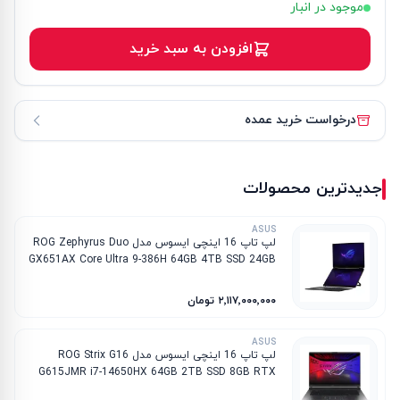
موجود در انبار
افزودن به سبد خرید
درخواست خرید عمده
جدیدترین محصولات
ASUS
لپ تاپ 16 اینچی ایسوس مدل ROG Zephyrus Duo
GX651AX Core Ultra 9-386H 64GB 4TB SSD 24GB
RTX 5090
۲٬۱۱۷٬۰۰۰٬۰۰۰ تومان
ASUS
لپ تاپ 16 اینچی ایسوس مدل ROG Strix G16
G615JMR i7-14650HX 64GB 2TB SSD 8GB RTX
5060