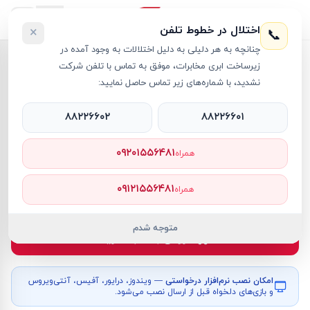
اختلال در خطوط تلفن
×
📞
چنانچه به هر دلیلی به دلیل اختلالات به وجود آمده در
خانه
›
لپ تاپ Legion
›
لپ تاپ 15.1 اینچی لنوو مدل Legion 5 15IAX10 Core Ultra 7 16GB 1TB SSD 8GB RTX 5070
زیرساخت ابری مخابرات، موفق به تماس با تلفن شرکت
نشدید، با شماره‌های زیر تماس حاصل نمایید:
۸۸۲۲۶۶۰۲
۸۸۲۲۶۶۰۱
لپ تاپ Legion
Lenovo
کد کالا
RT60289
۰۹۲۰۱۵۵۶۴۸۱
همراه
۵۱۴٬۵۱۲٬۰۰۰ تومان
۰۹۱۲۱۵۵۶۴۸۱
همراه
موجود
متوجه شدم
افزودن به سبد خرید
امکان نصب نرم‌افزار درخواستی
— ویندوز، درایور، آفیس، آنتی‌ویروس
و بازی‌های دلخواه قبل از ارسال نصب می‌شود.