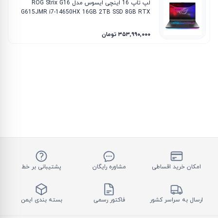
لپ تاپ 16 اینچی ایسوس مدل ROG Strix G16
G615JMR i7-14650HX 16GB 2TB SSD 8GB RTX
5060
۳۵۳٬۹۹۰٬۰۰۰ تومان
امکان خرید اقساطی
مشاوره رایگان
پشتیبانی بر خط
ارسال به سراسر کشور
فاکتور رسمی
بسته بندی ایمن