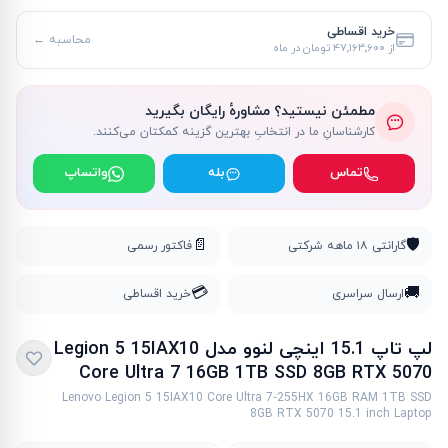
خرید اقساطی
محاسبه ←
از
۴۷٬۱۶۳٬۶۰۰ تومان
در ماه
مطمئن نیستید؟ مشاورهٔ رایگان بگیرید
کارشناسانِ ما در انتخابِ بهترین گزینه کمکتان می‌کنند.
تماس
بله
واتساپ
📄
🛡️
گارانتی ۱۸ ماهه شرکتی
فاکتور رسمی
💳
🚚
ارسال سراسری
خرید اقساطی
لپ تاپ 15.1 اینچی لنوو مدل Legion 5 15IAX10
Core Ultra 7 16GB 1TB SSD 8GB RTX 5070
Lenovo Legion 5 15IAX10 Core Ultra 7‑255HX 16GB RAM 1TB SSD
8GB RTX 5070 15.1 inch Laptop