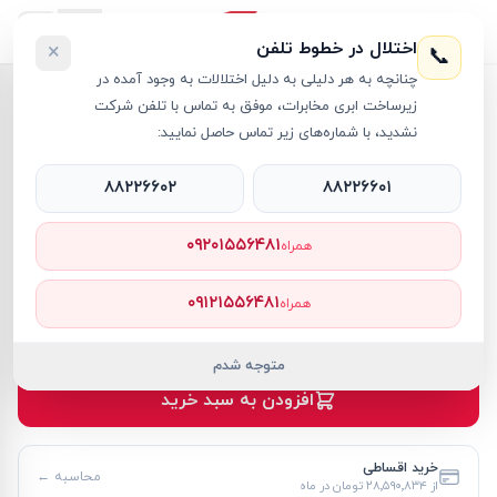
اختلال در خطوط تلفن
×
📞
چنانچه به هر دلیلی به دلیل اختلالات به وجود آمده در
خانه
›
لپ تاپ TUF Gaming
›
زیرساخت ابری مخابرات، موفق به تماس با تلفن شرکت
لپ تاپ 16 اینچی ایسوس مدل TUF Gaming F16 FX608JMR i7 24GB 1TB SSD 8GB RTX 5060
نشدید، با شماره‌های زیر تماس حاصل نمایید:
۸۸۲۲۶۶۰۲
۸۸۲۲۶۶۰۱
۰۹۲۰۱۵۵۶۴۸۱
همراه
لپ تاپ TUF Gaming
ASUS
کد کالا
RT60286
۰۹۱۲۱۵۵۶۴۸۱
همراه
۳۱۱٬۹۰۰٬۰۰۰ تومان
موجود
متوجه شدم
افزودن به سبد خرید
خرید اقساطی
محاسبه ←
از
۲۸٬۵۹۰٬۸۳۴ تومان
در ماه