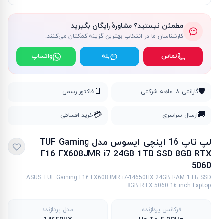
مطمئن نیستید؟ مشاورهٔ رایگان بگیرید
کارشناسانِ ما در انتخابِ بهترین گزینه کمکتان می‌کنند.
تماس
بله
واتساپ
📄
🛡️
گارانتی ۱۸ ماهه شرکتی
فاکتور رسمی
💳
🚚
ارسال سراسری
خرید اقساطی
لپ تاپ 16 اینچی ایسوس مدل TUF Gaming
F16 FX608JMR i7 24GB 1TB SSD 8GB RTX
5060
ASUS TUF Gaming F16 FX608JMR i7-14650HX 24GB RAM 1TB SSD
8GB RTX 5060 16 inch Laptop
فرکانس پردازنده
مدل پردازنده