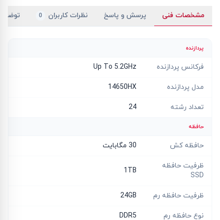
مشخصات فنی
پرسش و پاسخ
نظرات کاربران
توضیح
0
پردازنده
فرکانس پردازنده
Up To 5.2GHz
مدل پردازنده
14650HX
تعداد رشته
24
حافظه
حافظه کش
30 مگابایت
ظرفیت حافظه
1TB
SSD
ظرفیت حافظه رم
24GB
نوع حافظه رم
DDR5