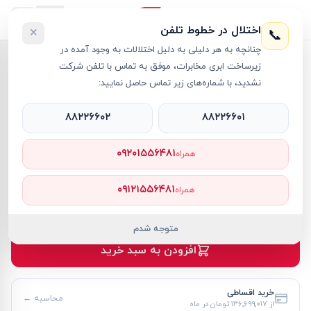
اختلال در خطوط تلفن
×
📞
چنانچه به هر دلیلی به دلیل اختلالات به وجود آمده در
خانه
›
کامپیوتر دسکتاپ - Desktop PC
›
زیرساخت ابری مخابرات، موفق به تماس با تلفن شرکت
کیس کامپیوتر اچ پی مدل Omen 45L Core Ultra 9-285K 64GB 1TB SSD 32GB RTX 5090
نشدید، با شماره‌های زیر تماس حاصل نمایید:
۸۸۲۲۶۶۰۲
۸۸۲۲۶۶۰۱
۰۹۲۰۱۵۵۶۴۸۱
همراه
کامپیوتر دسکتاپ - Desktop PC
HP
کد کالا
RT60180
۰۹۱۲۱۵۵۶۴۸۱
همراه
۱٬۴۹۱٬۲۶۲٬۰۰۰ تومان
موجود
متوجه شدم
افزودن به سبد خرید
خرید اقساطی
محاسبه ←
از
۱۳۶٬۶۹۹٬۰۱۷ تومان
در ماه