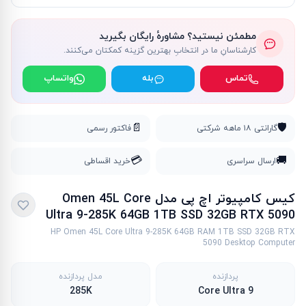
مطمئن نیستید؟ مشاورهٔ رایگان بگیرید
کارشناسانِ ما در انتخابِ بهترین گزینه کمکتان می‌کنند.
تماس
بله
واتساپ
📄
🛡️
گارانتی ۱۸ ماهه شرکتی
فاکتور رسمی
💳
🚚
ارسال سراسری
خرید اقساطی
کیس کامپیوتر اچ پی مدل Omen 45L Core
Ultra 9-285K 64GB 1TB SSD 32GB RTX 5090
HP Omen 45L Core Ultra 9-285K 64GB RAM 1TB SSD 32GB RTX
5090 Desktop Computer
پردازنده
مدل پردازنده
285K
Core Ultra 9