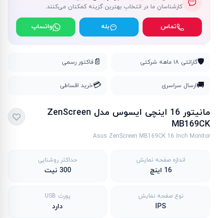
کارشناسانِ ما در انتخابِ بهترین گزینه کمکتان می‌کنند.
تماس
بله
واتساپ
📄
🛡️
گارانتی ۱۸ ماهه شرکتی
فاکتور رسمی
💳
🚚
ارسال سراسری
خرید اقساطی
مانیتور 16 اینچی ایسوس مدل ZenScreen
MB169CK
Asus ZenScreen MB169CK 16 Inch Monitor
اندازه صفحه نمایش
حداکثر روشنایی
16 اینچ
300 نیت
نوع صفحه نمایش
پورت USB
IPS
دارد