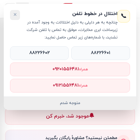
اختلال در خطوط تلفن
×
📞
چنانچه به هر دلیلی به دلیل اختلالات به وجود آمده در
خانه
›
مانیتور ایسوس
›
مانیتور 16 اینچی ایسوس مدل ZenScreen MB169CK
زیرساخت ابری مخابرات، موفق به تماس با تلفن شرکت
نشدید، با شماره‌های زیر تماس حاصل نمایید:
۸۸۲۲۶۶۰۲
۸۸۲۲۶۶۰۱
مانیتور ایسوس
ASUS
کد کالا
RT57747
۰۹۲۰۱۵۵۶۴۸۱
همراه
۰ تومان
۰۹۱۲۱۵۵۶۴۸۱
همراه
ناموجود
ناموجود
متوجه شدم
🔔
موجود شد، خبرم کن
مطمئن نیستید؟ مشاورهٔ رایگان بگیرید