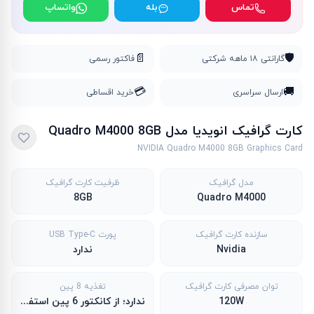
تماس
بله
واتساپ
📄
🛡️
گارانتی ۱۸ ماهه شرکتی
فاکتور رسمی
💳
🚚
ارسال سراسری
خرید اقساطی
کارت گرافیک انویدیا مدل Quadro M4000 8GB
NVIDIA Quadro M4000 8GB Graphics Card
مدل گرافیک
ظرفیت کارت گرافیک
8GB
Quadro M4000
سازنده کارت گرافیک
پورت USB Type-C
Nvidia
ندارد
توان مصرفی کارت گرافیک
تغذیه 8 پین
120W
ندارد؛ از کانکتور 6 پین استفاده می‌کند.