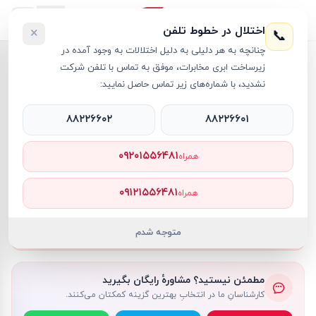
اختلال در خطوط تلفن
×
📞
چنانچه به هر دلیلی به دلیل اختلالات به وجود آمده در
خانه
›
کارت گرافیک - Graphic Card
›
زیرساخت ابری مخابرات، موفق به تماس با تلفن شرکت
کارت گرافیک انویدیا مدل Quadro M4000 8GB
نشدید، با شماره‌های زیر تماس حاصل نمایید:
۸۸۲۲۶۶۰۲
۸۸۲۲۶۶۰۱
کارت گرافیک - Graphic Card
Nvidia
کد کالا
RT42439
۰۹۲۰۱۵۵۶۴۸۱
همراه
۰ تومان
ناموجود
ناموجود
۰۹۱۲۱۵۵۶۴۸۱
همراه
🔔
موجود شد، خبرم کن
متوجه شدم
مطمئن نیستید؟ مشاورهٔ رایگان بگیرید
کارشناسانِ ما در انتخابِ بهترین گزینه کمکتان می‌کنند.