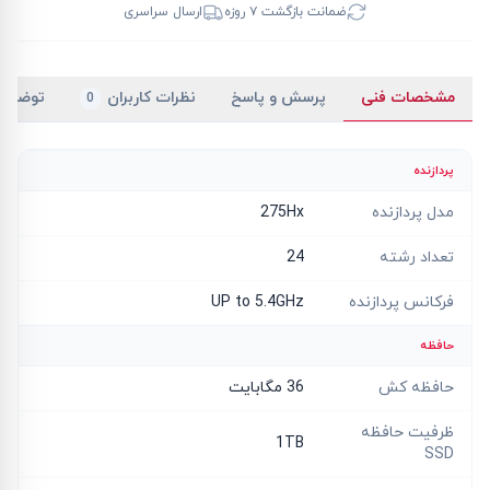
ضمانت بازگشت ۷ روزه
ارسال سراسری
مشخصات فنی
پرسش و پاسخ
نظرات کاربران
توضیح
0
پردازنده
مدل پردازنده
275Hx
تعداد رشته
24
فرکانس پردازنده
UP to 5.4GHz
حافظه
حافظه کش
36 مگابایت
ظرفیت حافظه
1TB
SSD