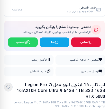
خرید اقساطی
محاسبه ←
از
۶۶٬۶۹۳٬۹۱۷ تومان
در ماه
مطمئن نیستید؟ مشاورهٔ رایگان بگیرید
کارشناسانِ ما در انتخابِ بهترین گزینه کمکتان می‌کنند.
تماس
بله
واتساپ
📄
🛡️
گارانتی ۱۸ ماهه شرکتی
فاکتور رسمی
💳
🚚
ارسال سراسری
خرید اقساطی
لپ تاپ 16 اینچی لنوو مدل Legion Pro 7i
16IAX10H Core Ultra 9 64GB 1TB SSD 16GB
RTX 5080
Lenovo Legion Pro 7i 16IAX10H Core Ultra 9-275HX 64GB RAM 1TB
SSD 16GB RTX 5080 16 inch Laptop