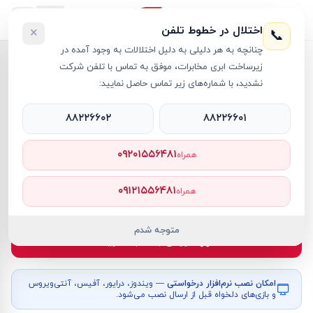
اختلال در خطوط تلفن
×
📞
چنانچه به هر دلیلی به دلیل اختلالات به وجود آمده در
خانه
›
لپ تاپ Legion
›
لپ تاپ 16 اینچی لنوو مدل Legion Pro 7i 16IAX10H Core Ultra 9 64GB 1TB SSD 16GB RTX 5080
زیرساخت ابری مخابرات، موفق به تماس با تلفن شرکت
نشدید، با شماره‌های زیر تماس حاصل نمایید:
۸۸۲۲۶۶۰۲
۸۸۲۲۶۶۰۱
لپ تاپ Legion
Lenovo
کد کالا
RT39993
۰۹۲۰۱۵۵۶۴۸۱
همراه
۷۲۷٬۵۷۰٬۰۰۰ تومان
۰۹۱۲۱۵۵۶۴۸۱
همراه
موجود
متوجه شدم
افزودن به سبد خرید
امکان نصب نرم‌افزار درخواستی
— ویندوز، درایور، آفیس، آنتی‌ویروس
و بازی‌های دلخواه قبل از ارسال نصب می‌شود.