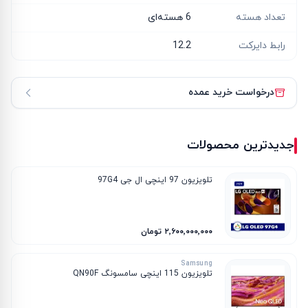
تعداد هسته
6 هسته‌ای
رابط دایرکت
12.2
درخواست خرید عمده
جدیدترین محصولات
تلویزیون 97 اینچی ال جی 97G4
۲٬۶۰۰٬۰۰۰٬۰۰۰ تومان
Samsung
تلویزیون 115 اینچی سامسونگ QN90F