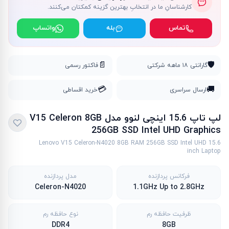
کارشناسانِ ما در انتخابِ بهترین گزینه کمکتان می‌کنند.
تماس
بله
واتساپ
📄
🛡️
گارانتی ۱۸ ماهه شرکتی
فاکتور رسمی
💳
🚚
ارسال سراسری
خرید اقساطی
لپ تاپ 15.6 اینچی لنوو مدل V15 Celeron 8GB
256GB SSD Intel UHD Graphics
Lenovo V15 Celeron-N4020 8GB RAM 256GB SSD Intel UHD 15.6
inch Laptop
فرکانس پردازنده
مدل پردازنده
Celeron-N4020
1.1GHz Up to 2.8GHz
ظرفیت حافظه رم
نوع حافظه رم
DDR4
8GB