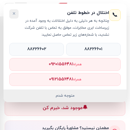
اختلال در خطوط تلفن
×
📞
چنانچه به هر دلیلی به دلیل اختلالات به وجود آمده در
خانه
›
V15
›
لپ تاپ 15.6 اینچی لنوو مدل V15 Celeron 8GB 256GB SSD Intel UHD Graphics
زیرساخت ابری مخابرات، موفق به تماس با تلفن شرکت
نشدید، با شماره‌های زیر تماس حاصل نمایید:
۸۸۲۲۶۶۰۲
۸۸۲۲۶۶۰۱
Lenovo
V15
کد کالا
RT38884
۰۹۲۰۱۵۵۶۴۸۱
همراه
۰ تومان
۰۹۱۲۱۵۵۶۴۸۱
همراه
ناموجود
ناموجود
متوجه شدم
🔔
موجود شد، خبرم کن
مطمئن نیستید؟ مشاورهٔ رایگان بگیرید