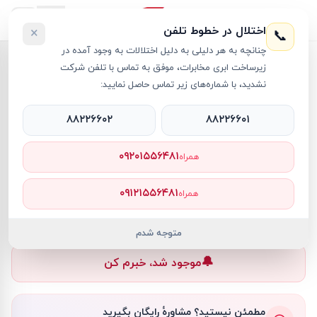
اختلال در خطوط تلفن
×
📞
چنانچه به هر دلیلی به دلیل اختلالات به وجود آمده در
خانه
›
اینترنال SSD
›
حافظه اس اس دی اینترنال سیلیکون پاور مدل Slim S55 با ظرفیت 480 گیگابایت
زیرساخت ابری مخابرات، موفق به تماس با تلفن شرکت
نشدید، با شماره‌های زیر تماس حاصل نمایید:
۸۸۲۲۶۶۰۲
۸۸۲۲۶۶۰۱
اینترنال SSD
کد کالا
RT37131
۰۹۲۰۱۵۵۶۴۸۱
همراه
—
۰۹۱۲۱۵۵۶۴۸۱
همراه
ناموجود
ناموجود
متوجه شدم
🔔
موجود شد، خبرم کن
مطمئن نیستید؟ مشاورهٔ رایگان بگیرید