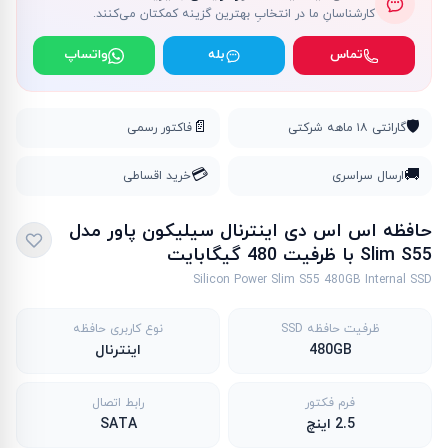
کارشناسانِ ما در انتخابِ بهترین گزینه کمکتان می‌کنند.
تماس
بله
واتساپ
📄
🛡️
گارانتی ۱۸ ماهه شرکتی
فاکتور رسمی
💳
🚚
ارسال سراسری
خرید اقساطی
حافظه اس اس دی اینترنال سیلیکون پاور مدل
Slim S55 با ظرفیت 480 گیگابایت
Silicon Power Slim S55 480GB Internal SSD
ظرفیت حافظه SSD
نوع کاربری حافظه
480GB
اینترنال
فرم فکتور
رابط اتصال
2.5 اینچ
SATA