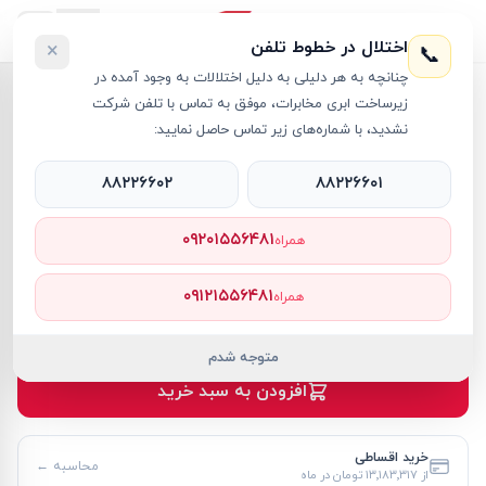
اختلال در خطوط تلفن
×
📞
چنانچه به هر دلیلی به دلیل اختلالات به وجود آمده در
خانه
›
آل این وان اچ پی
›
زیرساخت ابری مخابرات، موفق به تماس با تلفن شرکت
کامپیوتر آل این وان اچ پی 21.5 اينچي مدل DG0012NH i3 8GB 512GB SSD Intel UHD
نشدید، با شماره‌های زیر تماس حاصل نمایید:
۸۸۲۲۶۶۰۲
۸۸۲۲۶۶۰۱
۰۹۲۰۱۵۵۶۴۸۱
همراه
آل این وان اچ پی
HP
کد کالا
RT29833
۰۹۱۲۱۵۵۶۴۸۱
همراه
۱۴۳٬۸۱۸٬۰۰۰ تومان
موجود
متوجه شدم
افزودن به سبد خرید
خرید اقساطی
محاسبه ←
از
۱۳٬۱۸۳٬۳۱۷ تومان
در ماه