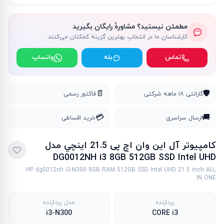
مطمئن نیستید؟ مشاورهٔ رایگان بگیرید
کارشناسانِ ما در انتخابِ بهترین گزینه کمکتان می‌کنند.
تماس
بله
واتساپ
📄
🛡️
گارانتی ۱۸ ماهه شرکتی
فاکتور رسمی
💳
🚚
ارسال سراسری
خرید اقساطی
کامپیوتر آل این وان اچ پی 21.5 اينچي مدل
DG0012NH i3 8GB 512GB SSD Intel UHD
HP dg0012nh i3-N300 8GB RAM 512GB SSD Intel UHD 21.5 inch ALL
IN ONE
پردازنده
مدل پردازنده
i3-N300
CORE i3