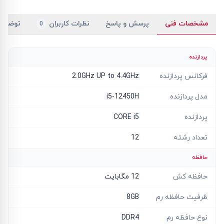
مشخصات فنی
پرسش و پاسخ
نظرات کاربران
توضیح
0
پردازنده
فرکانس پردازنده
2.0GHz UP to 4.4GHz
مدل پردازنده
i5-12450H
پردازنده
CORE i5
تعداد رشته
12
حافظه
حافظه کش
12 مگابایت
ظرفیت حافظه رم
8GB
نوع حافظه رم
DDR4