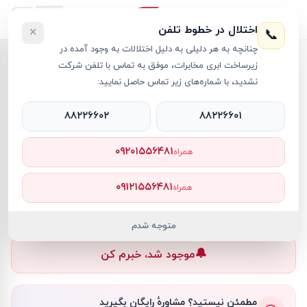
اختلال در خطوط تلفن
×
📞
چنانچه به هر دلیلی به دلیل اختلالات به وجود آمده در
خانه
›
لپ تاپ Victus
›
لپ تاپ 15.6 اینچی اچ پی مدل Victus 15-FA0033DX i5 8GB 1TB SSD 4GB RTX3050
زیرساخت ابری مخابرات، موفق به تماس با تلفن شرکت
نشدید، با شماره‌های زیر تماس حاصل نمایید:
۸۸۲۲۶۶۰۲
۸۸۲۲۶۶۰۱
لپ تاپ Victus
HP
کد کالا
RT27356
۰۹۲۰۱۵۵۶۴۸۱
همراه
۰ تومان
۰۹۱۲۱۵۵۶۴۸۱
همراه
ناموجود
ناموجود
متوجه شدم
🔔
موجود شد، خبرم کن
مطمئن نیستید؟ مشاورهٔ رایگان بگیرید