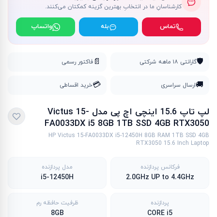
کارشناسانِ ما در انتخابِ بهترین گزینه کمکتان می‌کنند.
تماس
بله
واتساپ
📄
🛡️
گارانتی ۱۸ ماهه شرکتی
فاکتور رسمی
💳
🚚
ارسال سراسری
خرید اقساطی
لپ تاپ 15.6 اینچی اچ پی مدل Victus 15-
FA0033DX i5 8GB 1TB SSD 4GB RTX3050
HP Victus 15-FA0033DX i5-12450H 8GB RAM 1TB SSD 4GB
RTX3050 15.6 Inch Laptop
فرکانس پردازنده
مدل پردازنده
i5-12450H
2.0GHz UP to 4.4GHz
پردازنده
ظرفیت حافظه رم
8GB
CORE i5