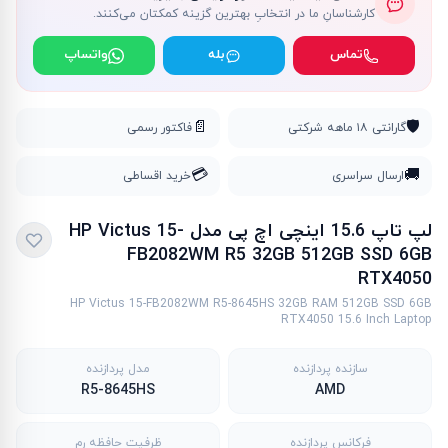
کارشناسانِ ما در انتخابِ بهترین گزینه کمکتان می‌کنند.
تماس
بله
واتساپ
📄
🛡️
گارانتی ۱۸ ماهه شرکتی
فاکتور رسمی
💳
🚚
ارسال سراسری
خرید اقساطی
لپ تاپ 15.6 اینچی اچ پی مدل HP Victus 15-
FB2082WM R5 32GB 512GB SSD 6GB
RTX4050
HP Victus 15-FB2082WM R5-8645HS 32GB RAM 512GB SSD 6GB
RTX4050 15.6 Inch Laptop
سازنده پردازنده
مدل پردازنده
R5-8645HS
AMD
فرکانس پردازنده
ظرفیت حافظه رم