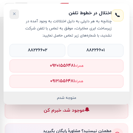
اختلال در خطوط تلفن
×
📞
چنانچه به هر دلیلی به دلیل اختلالات به وجود آمده در
خانه
›
لپ تاپ Victus
›
لپ تاپ 15.6 اینچی اچ پی مدل HP Victus 15-FB2082WM R5 32GB 512GB SSD 6GB RTX4050
زیرساخت ابری مخابرات، موفق به تماس با تلفن شرکت
نشدید، با شماره‌های زیر تماس حاصل نمایید:
2
+
۸۸۲۲۶۶۰۲
۸۸۲۲۶۶۰۱
لپ تاپ Victus
HP
کد کالا
RT26887
۰۹۲۰۱۵۵۶۴۸۱
همراه
۰ تومان
۰۹۱۲۱۵۵۶۴۸۱
همراه
ناموجود
ناموجود
متوجه شدم
🔔
موجود شد، خبرم کن
مطمئن نیستید؟ مشاورهٔ رایگان بگیرید