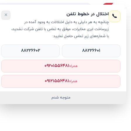
اختلال در خطوط تلفن
×
📞
چنانچه به هر دلیلی به دلیل اختلالات به وجود آمده در
لیست محصولات
خرید اقساطی
خرید سازمانی
فروش عمده و هم
زیرساخت ابری مخابرات، موفق به تماس با تلفن شرکت نشدید،
با شماره‌های زیر تماس حاصل نمایید:
خانه
›
لپ تاپ ایسوس
›
لپ تاپ 16 اینچی ایسوس مدل ProArt P16 H7606Wl R9 64GB 2TB SSD 8GB RTX4070
۸۸۲۲۶۶۰۲
۸۸۲۲۶۶۰۱
۰۹۲۰۱۵۵۶۴۸۱
همراه
۰۹۱۲۱۵۵۶۴۸۱
همراه
متوجه شدم