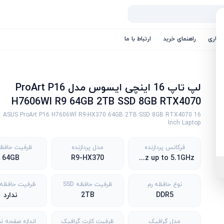
کاری
راهنمای خرید
ارتباط با ما
لپ تاپ 16 اینچی ایسوس مدل ProArt P16
H7606Wl R9 64GB 2TB SSD 8GB RTX4070
ASUS ProArt P16 H7606Wl R9-HX370 64GB 2TB SSD 8GB RTX4070 16
Inch Laptop
فرکانس پردازنده
مدل پردازنده
ظرفیت حافظه
64GB
R9-HX370
2.1GHz up to 5.1GHz
نوع حافظه رم
ظرفیت حافظه SSD
ظرفیت حافظه DD
DDR5
2TB
ندارد
مدل گرافیک
ظرفیت کارت گرافیک
اندازه صفحه ن