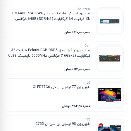
SK Hynix
رم سرور اس کی هاینیکس مدل HMAA8GR7AJR4N-
XN ظرفیت 64 گیگابایت (1×64GB) DDR4 فرکانس
3200MHz تایمینگ CL22
۴۰٬۰۰۰٬۰۰۰ تومان
Geil
رم کامپیوتر گیل مدل Polaris RGB DDR5 ظرفیت 32
گیگابایت (2×16GB) فرکانس 6000MHz تایمینگ CL38
۱۱۲٬۰۰۰٬۰۰۰ تومان
LG
تلویزیون 77 اینچی ال جی OLED77C6
۴۸۴٬۹۰۰٬۰۰۰ تومان
TCL
تلویزیون 98 اینچی تی سی ال C755