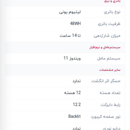
باتری و برق
نوع باتری
لیتیوم یونی
ظرفیت باتری
48WH
میزان شارژدهی
تا 14 ساعت
سیستم‌عامل و نرم‌افزار
سیستم عامل
ویندوز 11
سایر مشخصات
حسگر اثر انگشت
ندارد
تعداد هسته
12 هسته
رابط دایرکت
12.2
نور صفحه کیبورد
Backlit
درایو نوری
ندارد