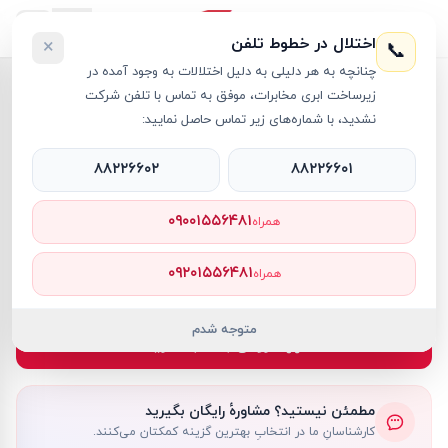
اختلال در خطوط تلفن
×
📞
چنانچه به هر دلیلی به دلیل اختلالات به وجود آمده در
خانه
›
سرفیس پرو
›
لپ تاپ 13 اینچی مایکروسافت مدل Surface Pro 10 Core Ultra 7 16GB 512GB SSD
زیرساخت ابری مخابرات، موفق به تماس با تلفن شرکت
نشدید، با شماره‌های زیر تماس حاصل نمایید:
۸۸۲۲۶۶۰۲
۸۸۲۲۶۶۰۱
سرفیس پرو
Microsoft
کد کالا
RT25317
۰۹۰۰۱۵۵۶۴۸۱
همراه
۳۹۱٬۰۰۰٬۰۰۰ تومان
۰۹۲۰۱۵۵۶۴۸۱
همراه
موجود
متوجه شدم
افزودن به سبد خرید
مطمئن نیستید؟ مشاورهٔ رایگان بگیرید
کارشناسانِ ما در انتخابِ بهترین گزینه کمکتان می‌کنند.