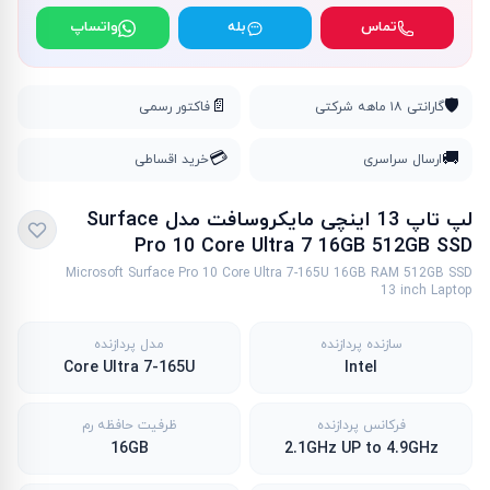
تماس
بله
واتساپ
📄
🛡️
گارانتی ۱۸ ماهه شرکتی
فاکتور رسمی
💳
🚚
ارسال سراسری
خرید اقساطی
لپ تاپ 13 اینچی مایکروسافت مدل Surface
Pro 10 Core Ultra 7 16GB 512GB SSD
Microsoft Surface Pro 10 Core Ultra 7-165U 16GB RAM 512GB SSD
13 inch Laptop
سازنده پردازنده
مدل پردازنده
Core Ultra 7-165U
Intel
فرکانس پردازنده
ظرفیت حافظه رم
16GB
2.1GHz UP to 4.9GHz