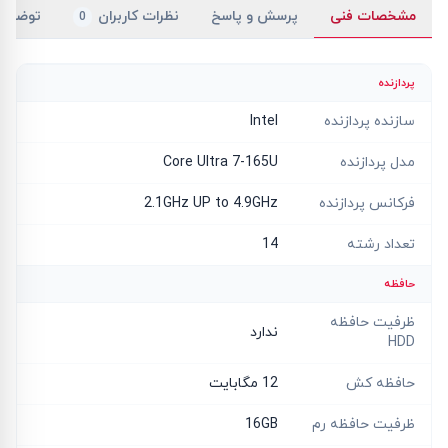
مشخصات فنی
پرسش و پاسخ
نظرات کاربران
توضیح
0
پردازنده
سازنده پردازنده
Intel
مدل پردازنده
Core Ultra 7-165U
فرکانس پردازنده
2.1GHz UP to 4.9GHz
تعداد رشته
14
حافظه
ظرفیت حافظه
ندارد
HDD
حافظه کش
12 مگابایت
ظرفیت حافظه رم
16GB