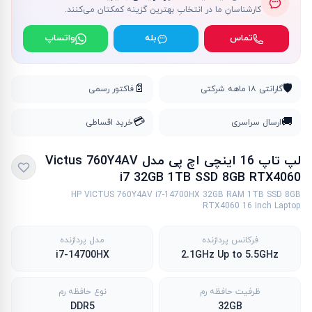
کارشناسانِ ما در انتخابِ بهترین گزینه کمکتان می‌کنند.
تماس
بله
واتساپ
📄
🛡️
گارانتی ۱۸ ماهه شرکتی
فاکتور رسمی
💳
🚚
ارسال سراسری
خرید اقساطی
لپ تاپ 16 اینچی اچ پی مدل Victus 760Y4AV
i7 32GB 1TB SSD 8GB RTX4060
HP VICTUS 760Y4AV i7-14700HX 32GB RAM 1TB SSD 8GB
RTX4060 16 inch Laptop
فرکانس پردازنده
مدل پردازنده
i7-14700HX
2.1GHz Up to 5.5GHz
ظرفیت حافظه رم
نوع حافظه رم
DDR5
32GB