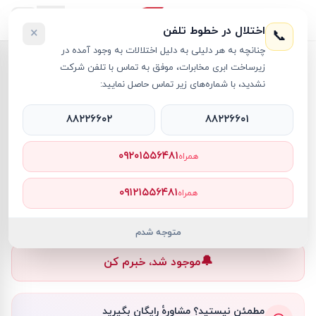
اختلال در خطوط تلفن
×
📞
چنانچه به هر دلیلی به دلیل اختلالات به وجود آمده در
خانه
›
لپ تاپ Victus
›
لپ تاپ 16 اینچی اچ پی مدل Victus 760Y4AV i7 32GB 1TB SSD 8GB RTX4060
زیرساخت ابری مخابرات، موفق به تماس با تلفن شرکت
نشدید، با شماره‌های زیر تماس حاصل نمایید:
۸۸۲۲۶۶۰۲
۸۸۲۲۶۶۰۱
لپ تاپ Victus
HP
کد کالا
RT21154
۰۹۲۰۱۵۵۶۴۸۱
همراه
۰ تومان
۰۹۱۲۱۵۵۶۴۸۱
همراه
ناموجود
ناموجود
متوجه شدم
🔔
موجود شد، خبرم کن
مطمئن نیستید؟ مشاورهٔ رایگان بگیرید