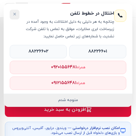
اختلال در خطوط تلفن
×
📞
چنانچه به هر دلیلی به دلیل اختلالات به وجود آمده در
خانه
›
لپ تاپ Predator
›
زیرساخت ابری مخابرات، موفق به تماس با تلفن شرکت
لپ تاپ 16 اینچی ایسر مدل ACER Predator Helios Neo 16 PHN16-72 i9 16GB 1TB SSD 8GB RTX4060
نشدید، با شماره‌های زیر تماس حاصل نمایید:
۸۸۲۲۶۶۰۲
۸۸۲۲۶۶۰۱
۰۹۲۰۱۵۵۶۴۸۱
همراه
لپ تاپ Predator
Acer
کد کالا
RT21105
۰۹۱۲۱۵۵۶۴۸۱
همراه
۳۴۲٬۰۰۰٬۰۰۰ تومان
موجود
متوجه شدم
افزودن به سبد خرید
امکان نصب نرم‌افزار درخواستی
— ویندوز، درایور، آفیس، آنتی‌ویروس
و بازی‌های دلخواه قبل از ارسال نصب می‌شود.