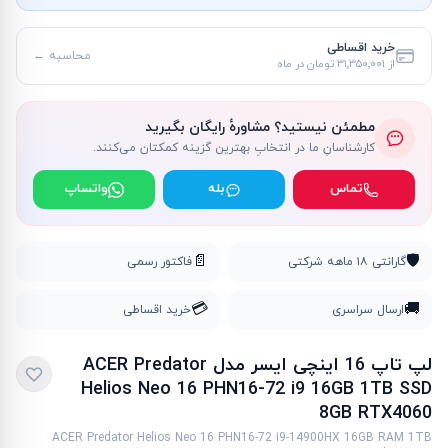
خرید اقساطی
محاسبه ←
از
۳۱٬۳۵۰٬۰۰۱ تومان
در ماه
مطمئن نیستید؟ مشاورهٔ رایگان بگیرید
کارشناسانِ ما در انتخابِ بهترین گزینه کمکتان می‌کنند.
تماس
بله
واتساپ
📄
🛡️
گارانتی ۱۸ ماهه شرکتی
فاکتور رسمی
💳
🚚
ارسال سراسری
خرید اقساطی
لپ تاپ 16 اینچی ایسر مدل ACER Predator
Helios Neo 16 PHN16-72 i9 16GB 1TB SSD
8GB RTX4060
ACER Predator Helios Neo 16 PHN16-72 i9-14900HX 16GB RAM 1TB