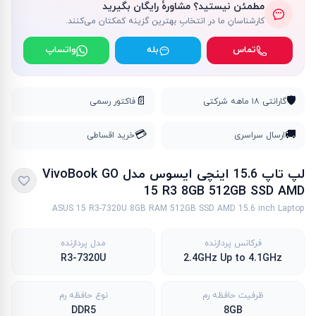
مطمئن نیستید؟ مشاورهٔ رایگان بگیرید
کارشناسانِ ما در انتخابِ بهترین گزینه کمکتان می‌کنند.
تماس
بله
واتساپ
📄
🛡️
گارانتی ۱۸ ماهه شرکتی
فاکتور رسمی
💳
🚚
ارسال سراسری
خرید اقساطی
لپ تاپ 15.6 اینچی ایسوس مدل VivoBook GO
15 R3 8GB 512GB SSD AMD
ASUS 15 R3-7320U 8GB RAM 512GB SSD AMD 15.6 inch Laptop
فرکانس پردازنده
مدل پردازنده
R3-7320U
2.4GHz Up to 4.1GHz
ظرفیت حافظه رم
نوع حافظه رم
DDR5
8GB