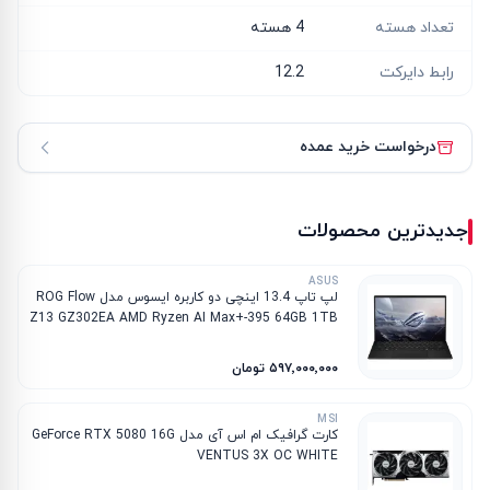
تعداد هسته
4 هسته
رابط دایرکت
12.2
درخواست خرید عمده
جدیدترین محصولات
ASUS
لپ تاپ 13.4 اینچی دو کاربره ایسوس مدل ROG Flow
Z13 GZ302EA AMD Ryzen AI Max+-395 64GB 1TB
SSD AMD Radeon 8060S
۵۹۷٬۰۰۰٬۰۰۰ تومان
MSI
کارت گرافیک ام‌ اس‌ آی مدل GeForce RTX 5080 16G
VENTUS 3X OC WHITE