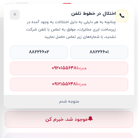
اختلال در خطوط تلفن
×
📞
چنانچه به هر دلیلی به دلیل اختلالات به وجود آمده در
خانه
›
لپ تاپ Vivobook
›
زیرساخت ابری مخابرات، موفق به تماس با تلفن شرکت
لپ تاپ 15.6 اینچی ایسوس مدل VivoBook GO 15 R3 8GB 512GB SSD AMD
نشدید، با شماره‌های زیر تماس حاصل نمایید:
۸۸۲۲۶۶۰۲
۸۸۲۲۶۶۰۱
۰۹۲۰۱۵۵۶۴۸۱
همراه
لپ تاپ Vivobook
ASUS
کد کالا
RT20864
۰۹۱۲۱۵۵۶۴۸۱
همراه
۰ تومان
ناموجود
ناموجود
متوجه شدم
🔔
موجود شد، خبرم کن