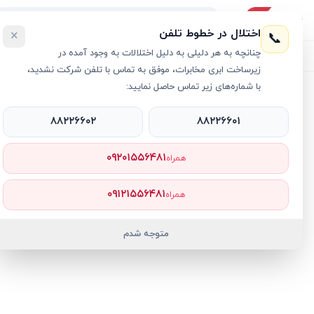
اختلال در خطوط تلفن
×
📞
چنانچه به هر دلیلی به دلیل اختلالات به وجود آمده در
لیست محصولات
خرید اقساطی
خرید سازمانی
فروش عمده و هم
زیرساخت ابری مخابرات، موفق به تماس با تلفن شرکت نشدید،
با شماره‌های زیر تماس حاصل نمایید:
خانه
›
لپ تاپ OMEN
›
لپ تاپ 17.3 اینچی اچ پی مدل OMEN 17T-CK200 MKECLJ i7 32GB 1TB SSD 12GB RTX4080
۸۸۲۲۶۶۰۲
۸۸۲۲۶۶۰۱
۰۹۲۰۱۵۵۶۴۸۱
همراه
۰۹۱۲۱۵۵۶۴۸۱
همراه
متوجه شدم