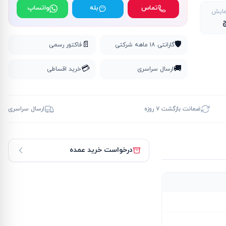
تماس
بله
واتساپ
مایش
📄
🛡️
گارانتی ۱۸ ماهه شرکتی
فاکتور رسمی
💳
🚚
ارسال سراسری
خرید اقساطی
ضمانت بازگشت ۷ روزه
ارسال سراسری
درخواست خرید عمده