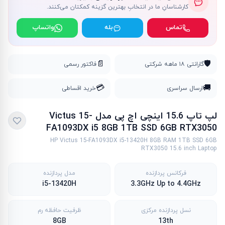
کارشناسانِ ما در انتخابِ بهترین گزینه کمکتان می‌کنند.
تماس
بله
واتساپ
📄
🛡️
گارانتی ۱۸ ماهه شرکتی
فاکتور رسمی
💳
🚚
ارسال سراسری
خرید اقساطی
لپ تاپ 15.6 اینچی اچ پی مدل Victus 15-
FA1093DX i5 8GB 1TB SSD 6GB RTX3050
HP Victus 15-FA1093DX i5-13420H 8GB RAM 1TB SSD 6GB
RTX3050 15.6 inch Laptop
فرکانس پردازنده
مدل پردازنده
i5-13420H
3.3GHz Up to 4.4GHz
نسل پردازنده مرکزی
ظرفیت حافظه رم
8GB
13th