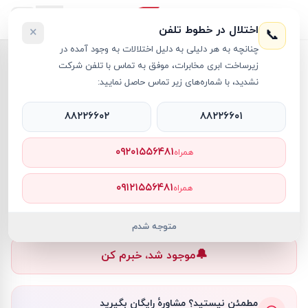
اختلال در خطوط تلفن
×
📞
چنانچه به هر دلیلی به دلیل اختلالات به وجود آمده در
خانه
›
لپ تاپ Victus
›
لپ تاپ 15.6 اینچی اچ پی مدل Victus 15-FA1093DX i5 8GB 1TB SSD 6GB RTX3050
زیرساخت ابری مخابرات، موفق به تماس با تلفن شرکت
نشدید، با شماره‌های زیر تماس حاصل نمایید:
۸۸۲۲۶۶۰۲
۸۸۲۲۶۶۰۱
لپ تاپ Victus
HP
کد کالا
RT18887
۰۹۲۰۱۵۵۶۴۸۱
همراه
۰ تومان
۰۹۱۲۱۵۵۶۴۸۱
همراه
ناموجود
ناموجود
متوجه شدم
🔔
موجود شد، خبرم کن
مطمئن نیستید؟ مشاورهٔ رایگان بگیرید