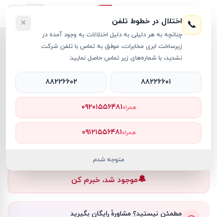
اختلال در خطوط تلفن
×
📞
چنانچه به هر دلیلی به دلیل اختلالات به وجود آمده در
خانه
›
کیبورد
›
کیبورد جنیوس مدل KB 125
زیرساخت ابری مخابرات، موفق به تماس با تلفن شرکت
نشدید، با شماره‌های زیر تماس حاصل نمایید:
۸۸۲۲۶۶۰۲
۸۸۲۲۶۶۰۱
کیبورد
Genius
کد کالا
RT16209
۰۹۲۰۱۵۵۶۴۸۱
همراه
۰ تومان
۰۹۱۲۱۵۵۶۴۸۱
همراه
ناموجود
ناموجود
متوجه شدم
🔔
موجود شد، خبرم کن
مطمئن نیستید؟ مشاورهٔ رایگان بگیرید