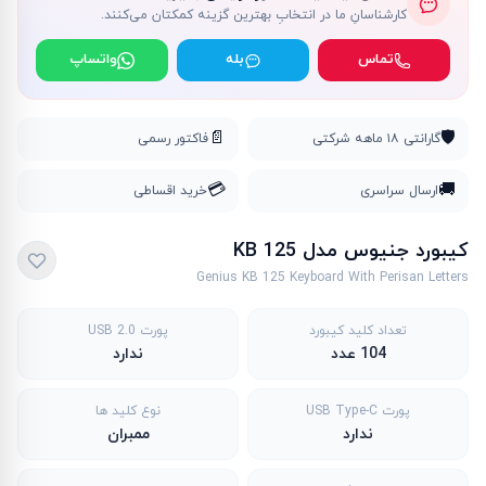
کارشناسانِ ما در انتخابِ بهترین گزینه کمکتان می‌کنند.
تماس
بله
واتساپ
📄
🛡️
گارانتی ۱۸ ماهه شرکتی
فاکتور رسمی
💳
🚚
ارسال سراسری
خرید اقساطی
کیبورد جنیوس مدل KB 125
Genius KB 125 Keyboard With Perisan Letters
تعداد کلید کیبورد
پورت USB 2.0
104 عدد
ندارد
پورت USB Type-C
نوع کلید ها
ندارد
ممبران