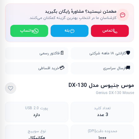
مطمئن نیستید؟ مشاورهٔ رایگان بگیرید
کارشناسانِ ما در انتخابِ بهترین گزینه کمکتان می‌کنند.
تماس
بله
واتساپ
📄
🛡️
گارانتی ۱۸ ماهه شرکتی
فاکتور رسمی
💳
🚚
ارسال سراسری
خرید اقساطی
موس جنیوس مدل DX-130
Genius DX-130 Mouse
تعداد کلید
پورت USB 2.0
3 عدد
دارد
محدوده دقت(DPI)
نوع سوییچ
۱۰۰۰
مکانیکال