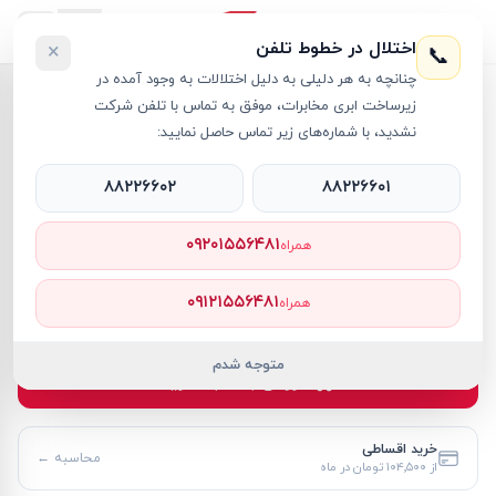
اختلال در خطوط تلفن
×
📞
چنانچه به هر دلیلی به دلیل اختلالات به وجود آمده در
خانه
›
موس
›
موس جنیوس مدل DX-130
زیرساخت ابری مخابرات، موفق به تماس با تلفن شرکت
نشدید، با شماره‌های زیر تماس حاصل نمایید:
۸۸۲۲۶۶۰۲
۸۸۲۲۶۶۰۱
موس
Genius
کد کالا
RT16099
۰۹۲۰۱۵۵۶۴۸۱
همراه
۱٬۱۴۰٬۰۰۰ تومان
۰۹۱۲۱۵۵۶۴۸۱
همراه
موجود
متوجه شدم
افزودن به سبد خرید
خرید اقساطی
محاسبه ←
از
۱۰۴٬۵۰۰ تومان
در ماه