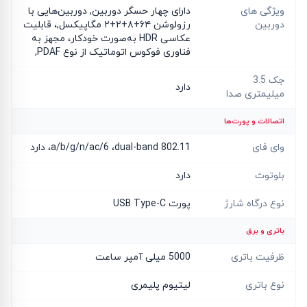
ویژگی های
دارای چهار حسگر دوربین, دوربین‌هایی با
دوربین
رزولوشن ۶۴+۸+۲+۲ مگاپیکسل,، قابلیت
عکاسی HDR به‌صورت خودکار، مجهز به
فناوری فوکوس اتوماتیک از نوع PDAF,
جک 3.5
دارد
میلیمتری صدا
اتصالات و پورت‌ها
وای فای
802.11 a/b/g/n/ac/6 ،dual-band، دارد
بلوتوث
دارد
نوع درگاه شارژ
پورت USB Type-C
باتری و برق
ظرفیت باتری
5000 میلی آمپر ساعت
نوع باتری
لیتیوم پلیمری