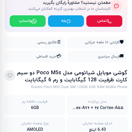
مطمئن نیستید؟ مشاورهٔ رایگان بگیرید
کارشناسانِ ما در انتخابِ بهترین گزینه کمکتان می‌کنند.
تماس
بله
واتساپ
📄
🛡️
گارانتی ۱۸ ماهه شرکتی
فاکتور رسمی
💳
🚚
ارسال سراسری
خرید اقساطی
گوشی موبایل شیائومی مدل Poco M5s دو سیم
کارت ظرفیت 128 گیگابایت و رم 6 گیگابایت
Xiaomi Poco M5S Dual SIM 128GB 6GB RAM Mobile Phone
مدل پردازنده
ظرفیت حافظه رم
6GB
۲x Cortex-A۷۶ + ۶x Cortex-A۵۵
اندازه صفحه نمایش
نوع صفحه نمایش
6.43 اینچ
AMOLED