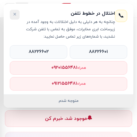
اختلال در خطوط تلفن
×
📞
چنانچه به هر دلیلی به دلیل اختلالات به وجود آمده در
خانه
›
گوشی موبایل شیائومی
›
زیرساخت ابری مخابرات، موفق به تماس با تلفن شرکت
گوشی موبایل شیائومی مدل Poco M5s دو سیم کارت ظرفیت 128 گیگابایت و رم 6 گیگابایت
نشدید، با شماره‌های زیر تماس حاصل نمایید:
۸۸۲۲۶۶۰۲
۸۸۲۲۶۶۰۱
۰۹۲۰۱۵۵۶۴۸۱
همراه
گوشی موبایل شیائومی
Xiaomi
کد کالا
RT15168
۰۹۱۲۱۵۵۶۴۸۱
همراه
۰ تومان
ناموجود
ناموجود
متوجه شدم
🔔
موجود شد، خبرم کن