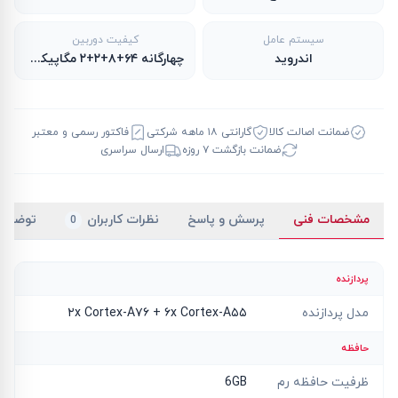
سیستم عامل
کیفیت دوربین
اندروید
چهارگانه ۶۴+۸+۲+۲ مگاپیکسل
ضمانت اصالت کالا
گارانتی ۱۸ ماهه شرکتی
فاکتور رسمی و معتبر
ضمانت بازگشت ۷ روزه
ارسال سراسری
مشخصات فنی
پرسش و پاسخ
نظرات کاربران
توضیح
0
پردازنده
مدل پردازنده
۲x Cortex-A۷۶ + ۶x Cortex-A۵۵
حافظه
ظرفیت حافظه رم
6GB