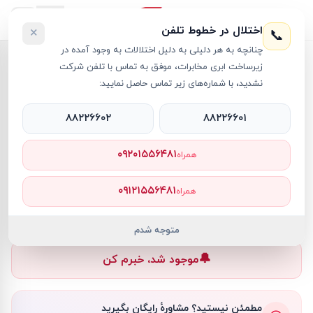
اختلال در خطوط تلفن
×
📞
چنانچه به هر دلیلی به دلیل اختلالات به وجود آمده در
خانه
›
موس
›
موس گیمینگ ریزر مدل BASILISK X HYPERSPEED
زیرساخت ابری مخابرات، موفق به تماس با تلفن شرکت
نشدید، با شماره‌های زیر تماس حاصل نمایید:
۸۸۲۲۶۶۰۲
۸۸۲۲۶۶۰۱
موس
Razer
کد کالا
RT12721
۰۹۲۰۱۵۵۶۴۸۱
همراه
۰ تومان
۰۹۱۲۱۵۵۶۴۸۱
همراه
ناموجود
ناموجود
متوجه شدم
🔔
موجود شد، خبرم کن
مطمئن نیستید؟ مشاورهٔ رایگان بگیرید