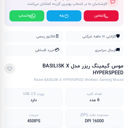
کارشناسانِ ما در انتخابِ بهترین گزینه کمکتان می‌کنند.
تماس
بله
واتساپ
📄
🛡️
گارانتی ۱۸ ماهه شرکتی
فاکتور رسمی
💳
🚚
ارسال سراسری
خرید اقساطی
موس گیمینگ ریزر مدل BASILISK X
HYPERSPEED
Razer BASILISK X HYPERSPEED Wireless Gaming Mouse
تعداد کلید
پورت USB 2.0
6 عدد
دارد
محدوده دقت (DPI)
سرعت
450IPS
16000 DPI