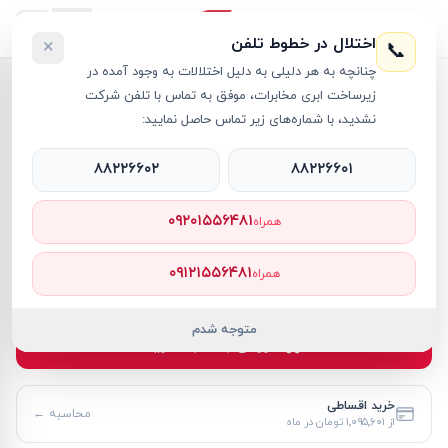
اختلال در خطوط تلفن
×
📞
چنانچه به هر دلیلی به دلیل اختلالات به وجود آمده در
خانه
›
موس
›
موس گیمینگ ریزر مدل BASILISK V3
زیرساخت ابری مخابرات، موفق به تماس با تلفن شرکت
نشدید، با شماره‌های زیر تماس حاصل نمایید:
۸۸۲۲۶۶۰۲
۸۸۲۲۶۶۰۱
موس
Razer
کد کالا
RT12695
۰۹۲۰۱۵۵۶۴۸۱
همراه
۱۱٬۹۵۲٬۰۰۰ تومان
۰۹۱۲۱۵۵۶۴۸۱
همراه
موجود
متوجه شدم
افزودن به سبد خرید
خرید اقساطی
محاسبه ←
از
۱٬۰۹۵٬۶۰۱ تومان
در ماه