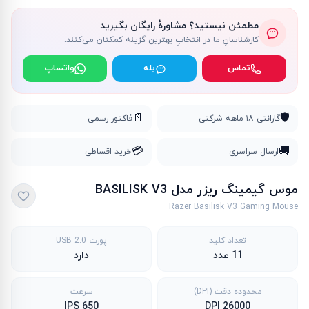
مطمئن نیستید؟ مشاورهٔ رایگان بگیرید
کارشناسانِ ما در انتخابِ بهترین گزینه کمکتان می‌کنند.
تماس
بله
واتساپ
📄
🛡️
گارانتی ۱۸ ماهه شرکتی
فاکتور رسمی
💳
🚚
ارسال سراسری
خرید اقساطی
موس گیمینگ ریزر مدل BASILISK V3
Razer Basilisk V3 Gaming Mouse
تعداد کلید
پورت USB 2.0
11 عدد
دارد
محدوده دقت (DPI)
سرعت
650 IPS
26000 DPI