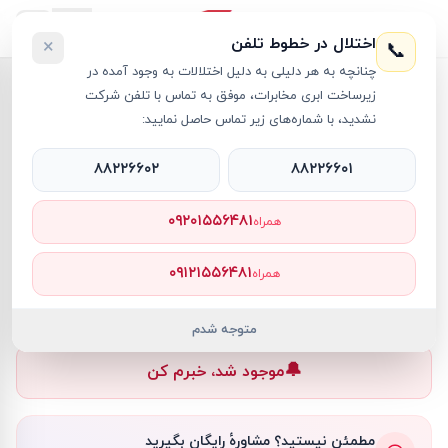
اختلال در خطوط تلفن
×
📞
چنانچه به هر دلیلی به دلیل اختلالات به وجود آمده در
خانه
›
پرینتر (چاپگر)
›
پرینتر چندکاره لیزری برادر مدل Brother DCP-L2550DW Mono Laser Printer
زیرساخت ابری مخابرات، موفق به تماس با تلفن شرکت
نشدید، با شماره‌های زیر تماس حاصل نمایید:
۸۸۲۲۶۶۰۲
۸۸۲۲۶۶۰۱
پرینتر (چاپگر)
Brother
کد کالا
RT11125
۰۹۲۰۱۵۵۶۴۸۱
همراه
—
۰۹۱۲۱۵۵۶۴۸۱
همراه
ناموجود
ناموجود
متوجه شدم
🔔
موجود شد، خبرم کن
مطمئن نیستید؟ مشاورهٔ رایگان بگیرید