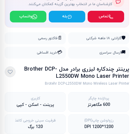
کارشناسانِ ما در انتخابِ بهترین گزینه کمکتان می‌کنند.
تماس
بله
واتساپ
📄
🛡️
گارانتی ۱۸ ماهه شرکتی
فاکتور رسمی
💳
🚚
ارسال سراسری
خرید اقساطی
پرینتر چندکاره لیزری برادر مدل Brother DCP-
L2550DW Mono Laser Printer
Brotehr DCP-L2550DW Mono Wireless Laser Printer
پردازنده چاپگر
کاربری
600 مگاهرتز
پرینت - اسکن - کپی
رزولوشن چاپ(DPI)
ظرفیت سینی خروجی کاغذ
1200*1200 DPI
120 برگ