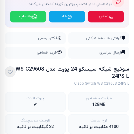
کارشناسانِ ما در انتخابِ بهترین گزینه کمکتان می‌کنند.
تماس
بله
واتساپ
📄
🛡️
گارانتی ۱۸ ماهه شرکتی
فاکتور رسمی
💳
🚚
ارسال سراسری
خرید اقساطی
سوئیچ شبکه سیسکو 24 پورت مدل WS C2960S
24PS L
Cisco Switch WS C2960S 24PS L
ظرفیت حافظه رم
پورت اترنت
✔
128MB
نرخ سرعت
ظرفیت سوییچینگ
4100 مگابیت بر ثانیه
32 گیگابیت بر ثانیه