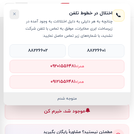
اختلال در خطوط تلفن
×
📞
چنانچه به هر دلیلی به دلیل اختلالات به وجود آمده در
خانه
›
سوئیچ شبکه
›
سوئیچ شبکه سیسکو 24 پورت مدل WS C2960S 24PS L
زیرساخت ابری مخابرات، موفق به تماس با تلفن شرکت
نشدید، با شماره‌های زیر تماس حاصل نمایید:
۸۸۲۲۶۶۰۲
۸۸۲۲۶۶۰۱
سوئیچ شبکه
Cisco
کد کالا
RT10000
۰۹۲۰۱۵۵۶۴۸۱
همراه
—
۰۹۱۲۱۵۵۶۴۸۱
همراه
ناموجود
ناموجود
متوجه شدم
🔔
موجود شد، خبرم کن
مطمئن نیستید؟ مشاورهٔ رایگان بگیرید