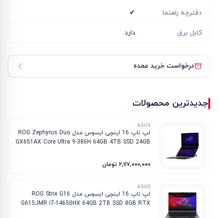
دفترچه راهنما
✔
کابل برق
دارد
درخواست خرید عمده
جدیدترین محصولات
ASUS
لپ تاپ 16 اینچی ایسوس مدل ROG Zephyrus Duo
GX651AX Core Ultra 9-386H 64GB 4TB SSD 24GB
RTX 5090
۲٬۱۱۷٬۰۰۰٬۰۰۰ تومان
ASUS
لپ تاپ 16 اینچی ایسوس مدل ROG Strix G16
G615JMR i7-14650HX 64GB 2TB SSD 8GB RTX
5060