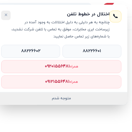
اختلال در خطوط تلفن
×
📞
چنانچه به هر دلیلی به دلیل اختلالات به وجود آمده در
لیست محصولات
خرید اقساطی
خرید سازمانی
فروش عمده و هم
زیرساخت ابری مخابرات، موفق به تماس با تلفن شرکت نشدید،
با شماره‌های زیر تماس حاصل نمایید:
خانه
›
برند
X4Tech
۸۸۲۲۶۶۰۲
۸۸۲۲۶۶۰۱
محصولات
X4Tech
X4
۱
کالا
۰۹۲۰۱۵۵۶۴۸۱
همراه
۰۹۱۲۱۵۵۶۴۸۱
همراه
هاب 4 پورت USB2.0 ایکس فورتک X303
متوجه شدم
ناموجود