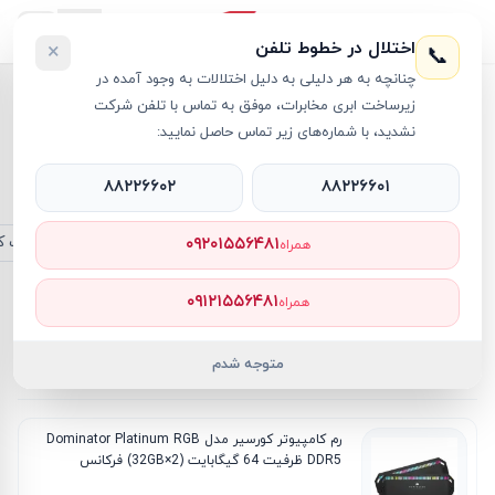
اختلال در خطوط تلفن
×
📞
چنانچه به هر دلیلی به دلیل اختلالات به وجود آمده در
زیرساخت ابری مخابرات، موفق به تماس با تلفن شرکت
خانه
/
قطعات کامپیوتر
نشدید، با شماره‌های زیر تماس حاصل نمایید:
قطعات کامپیوتر
۸۸۲۲۶۶۰۲
۸۸۲۲۶۶۰۱
فیلتر فعال
همه
پاور - Power
پردازنده - CPU
رم - RAM
فن و خنک کنند
۰۹۲۰۱۵۵۶۴۸۱
همراه
۰۹۱۲۱۵۵۶۴۸۱
همراه
فیلترها
متوجه شدم
۸۹۴
محصول
جدیدترین
ارزان‌ترین
گران‌ترین
پرفروش‌ترین
رم کامپیوتر کورسیر مدل Dominator Platinum RGB
DDR5 ظرفیت 64 گیگابایت (2×32GB) فرکانس
6000MHz تایمینگ CL40